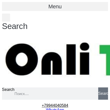
Menu
Search
Search
Searc
+79944040584
WhatsApp