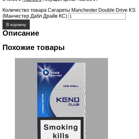
Количество товара Сигареты Manchester Double Drive KS
(Манчестер Дабл Драйв КС)
В корзину
Описание
Похожие товары