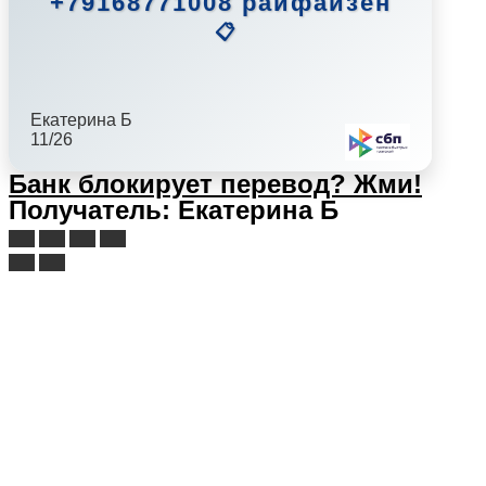
+79168771008 райфайзен
📋
Екатерина Б
11/26
Банк блокирует перевод?
Жми!
Получатель: Екатерина Б