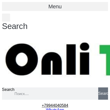
Menu
Search
Search
Searc
+79944040584
WhatsApp