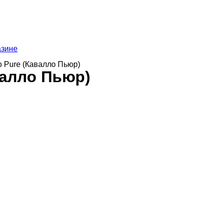
азине
o Pure (Кавалло Пьюр)
валло Пьюр)