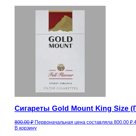
Сигареты Gold Mount King Size (
800.00
₽
Первоначальная цена составляла 800.00 ₽.
В корзину