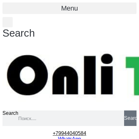
Menu
Search
Search
Searc
+79944040584
WhatsApp