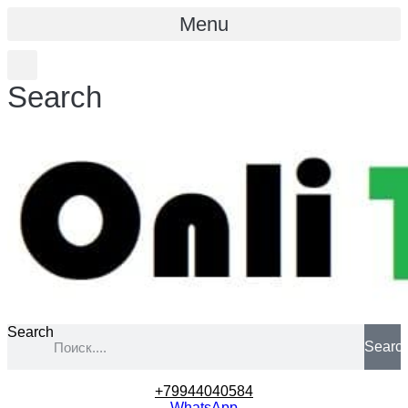
Menu
Search
Search
Searc
+79944040584
WhatsApp