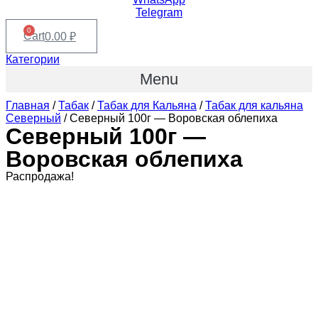
Telegram
0
Cart
0.00
₽
Категории
Menu
Главная
/
Табак
/
Табак для Кальяна
/
Табак для кальяна
Северный
/ Северный 100г — Воровская облепиха
Северный 100г —
Воровская облепиха
Распродажа!