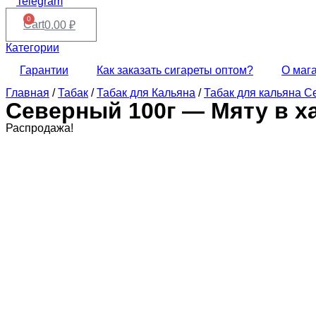
Telegram
0
Cart
0.00
₽
Категории
Гарантии
Как заказать сигареты оптом?
О маг
Главная
/
Табак
/
Табак для Кальяна
/
Табак для кальяна 
Северный 100г — Мяту в х
Распродажа!