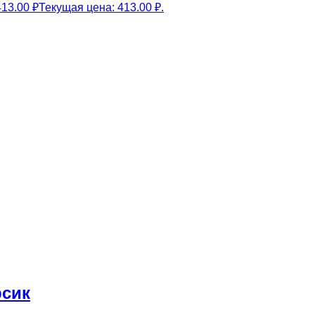
413.00
₽
Текущая цена: 413.00 ₽.
рсик