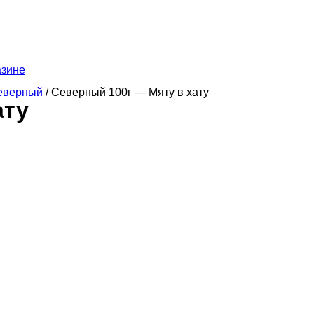
азине
Северный
/ Северный 100г — Мяту в хату
ату