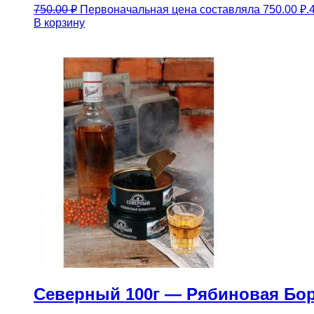
750.00
₽
Первоначальная цена составляла 750.00 ₽.
В корзину
Северный 100г — Рябиновая Бо