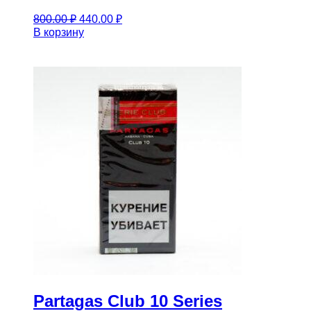
Первоначальная
Текущая
800.00
₽
440.00
₽
цена
цена:
В корзину
составляла
440.00 ₽.
800.00 ₽.
Partagas Club 10 Series