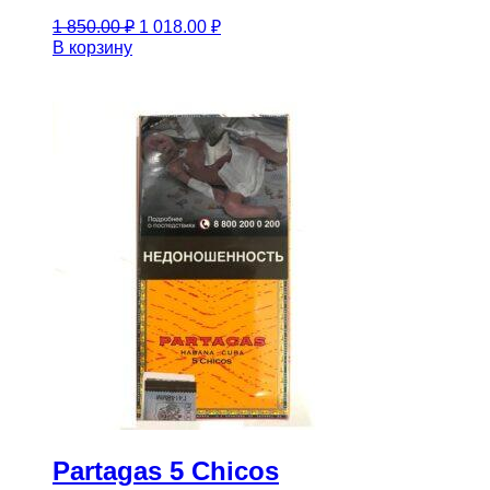
Первоначальная
Текущая
1 850.00
₽
1 018.00
₽
цена
цена:
В корзину
составляла
1
1
018.00 ₽.
850.00 ₽.
Partagas 5 Chicos