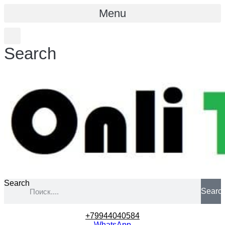
Menu
Search
Search
Searc
+79944040584
WhatsApp