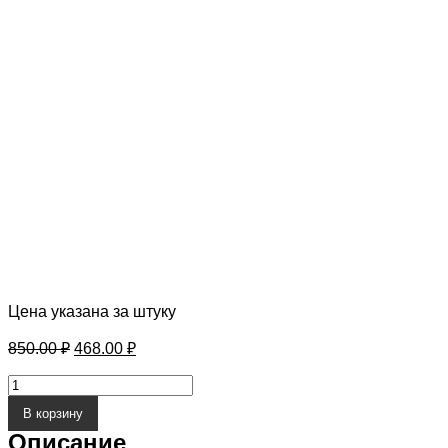
Цена указана за штуку
Первоначальная
Текущая
850.00
₽
468.00
₽
цена
цена:
составляла
Количество
468.00 ₽.
товара
850.00 ₽.
В корзину
MustHave
125
Описание