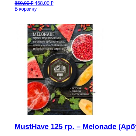
Первоначальная
Текущая
850.00
₽
468.00
₽
цена
цена:
В корзину
составляла
468.00 ₽.
850.00 ₽.
MustHave 125 гр. – Melonade (А