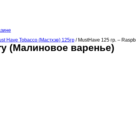
азине
st Have Tobacco (Мастхэв) 125гр
/ MustHave 125 гр. – Rasp
rry (Малиновое варенье)