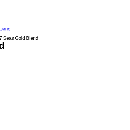
азине
7 Seas Gold Blend
d