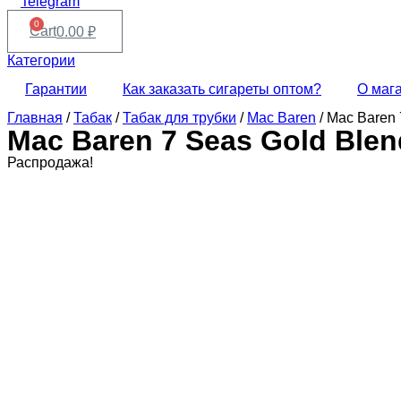
Telegram
0
Cart
0.00
₽
Категории
Гарантии
Как заказать сигареты оптом?
О маг
Главная
/
Табак
/
Табак для трубки
/
Mac Baren
/ Mac Baren 
Mac Baren 7 Seas Gold Blen
Распродажа!