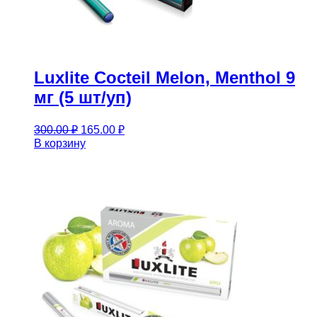
Luxlite Cocteil Melon, Menthol 9
мг (5 шт/уп)
Первоначальная
Текущая
300.00
₽
165.00
₽
цена
цена:
В корзину
составляла
165.00 ₽.
300.00 ₽.