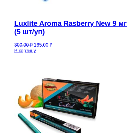
Luxlite Aroma Rasberry New 9 мг
(5 шт/уп)
Первоначальная
Текущая
300.00
₽
165.00
₽
цена
цена:
В корзину
составляла
165.00 ₽.
300.00 ₽.