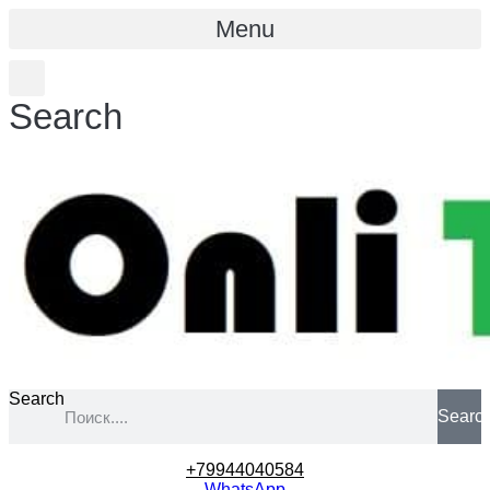
Menu
Search
Search
Searc
+79944040584
WhatsApp