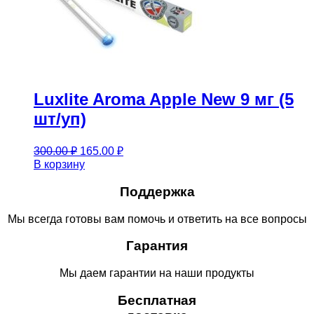
Luxlite Aroma Apple New 9 мг (5
шт/уп)
Первоначальная
Текущая
300.00
₽
165.00
₽
цена
цена:
В корзину
составляла
165.00 ₽.
300.00 ₽.
Поддержка
Мы всегда готовы вам помочь и ответить на все вопросы
Гарантия
Мы даем гарантии на наши продукты
Бесплатная