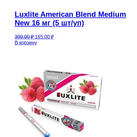
Luxlite American Blend Medium
New 16 мг (5 шт/уп)
Первоначальная
Текущая
300.00
₽
165.00
₽
цена
цена:
В корзину
составляла
165.00 ₽.
300.00 ₽.