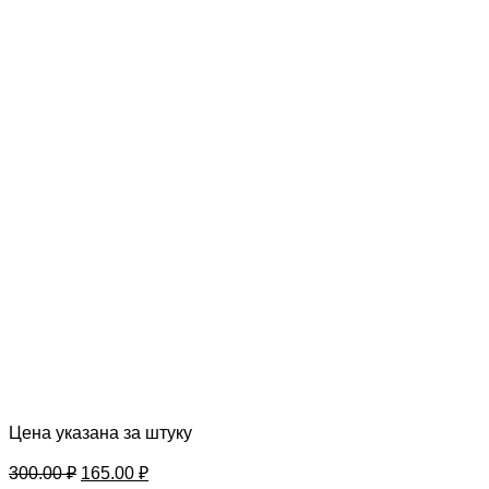
Цена указана за штуку
Первоначальная
Текущая
300.00
₽
165.00
₽
цена
цена: