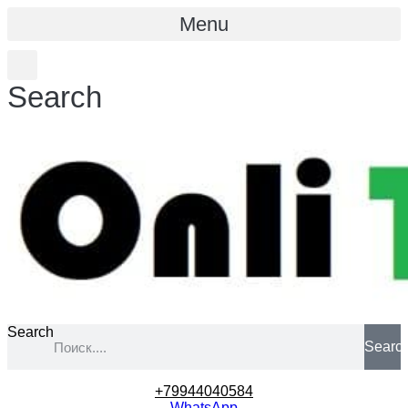
Menu
Search
Search
Searc
+79944040584
WhatsApp