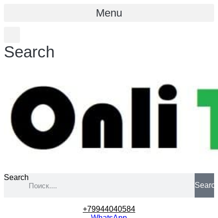
Menu
Search
Search
Searc
+79944040584
WhatsApp