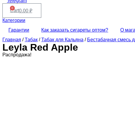
Telegram
0
Cart
0.00
₽
Категории
Гарантии
Как заказать сигареты оптом?
О маг
Главная
/
Табак
/
Табак для Кальяна
/
Бестабачная смесь д
Leyla Red Apple
Распродажа!