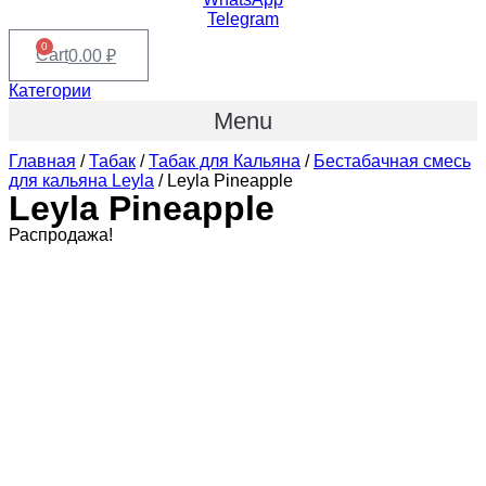
Telegram
0
Cart
0.00
₽
Категории
Menu
Главная
/
Табак
/
Табак для Кальяна
/
Бестабачная смесь
для кальяна Leyla
/ Leyla Pineapple
Leyla Pineapple
Распродажа!