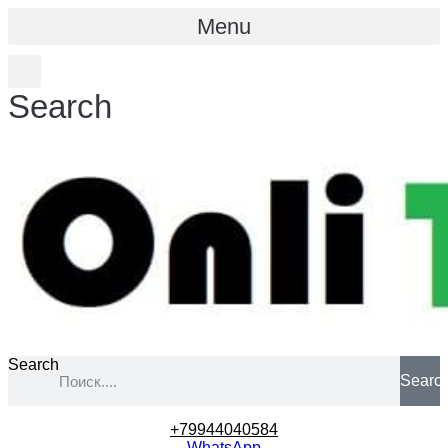
Menu
Search
Search
Searc
+79944040584
WhatsApp