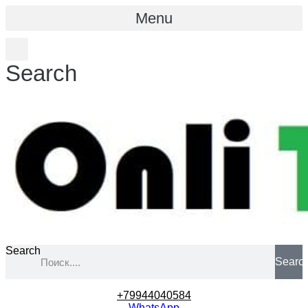
Menu
Search
Search
Searc
+79944040584
WhatsApp