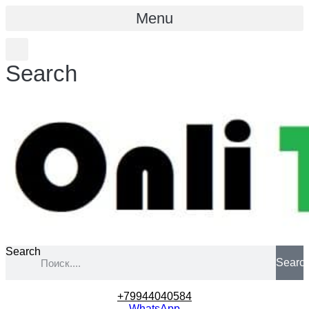
Menu
Search
Search
Searc
+79944040584
WhatsApp