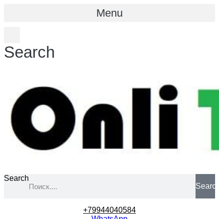
Menu
Search
Search
Searc
+79944040584
WhatsApp