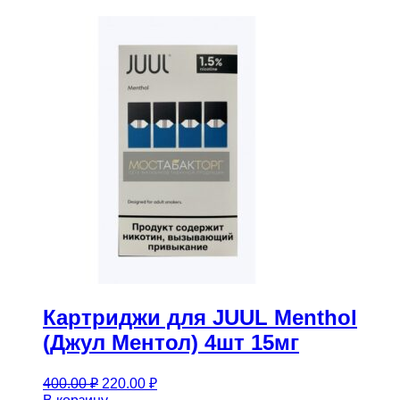
395.00 ₽.
Картриджи для JUUL Menthol
(Джул Ментол) 4шт 15мг
Первоначальная
Текущая
400.00
₽
220.00
₽
цена
цена: