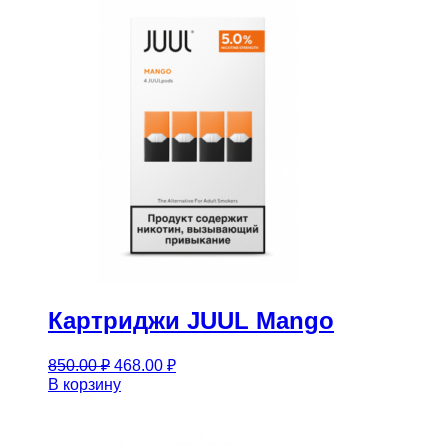
Картриджи JUUL Mango
Первоначальная
Текущая
850.00
₽
468.00
₽
цена
цена:
В корзину
составляла
468.00 ₽.
850.00 ₽.