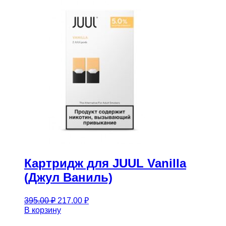
Картридж для JUUL Vanilla
(Джул Ваниль)
Первоначальная
Текущая
395.00
₽
217.00
₽
цена
цена:
В корзину
составляла
217.00 ₽.