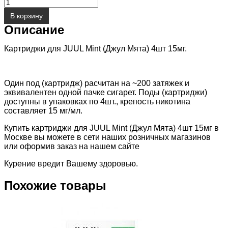
Количество
220.00 ₽.
товара
400.00 ₽.
В корзину
Картриджи
Описание
для
JUUL
Mint
Картриджи для JUUL Mint (Джул Мята) 4шт 15мг.
(Джул
Мята)
4шт
15мг
Один под (картридж) расчитан на ~200 затяжек и
эквивалентен одной пачке сигарет. Поды (картриджи)
доступны в упаковках по 4шт., крепость никотина
составляет 15 мг/мл.
Купить картриджи для JUUL Mint (Джул Мята) 4шт 15мг в
Москве вы можете в сети наших розничных магазинов
или оформив заказ на нашем сайте
Курение вредит Вашему здоровью.
Похожие товары