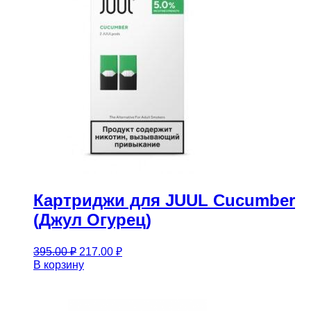
Картриджи для JUUL Cucumber
(Джул Огурец)
Первоначальная
Текущая
395.00
₽
217.00
₽
цена
цена:
В корзину
составляла
217.00 ₽.
395.00 ₽.