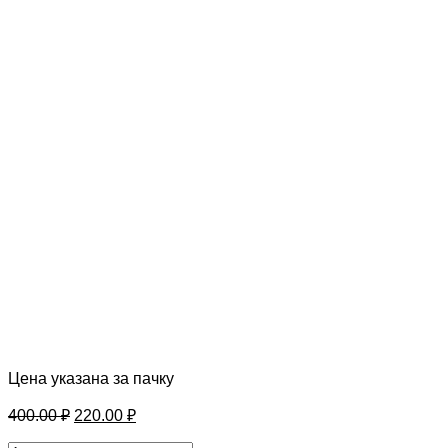
Цена указана за пачку
Первоначальная
Текущая
400.00
₽
220.00
₽
цена
цена:
составляла