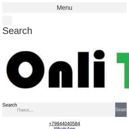
Menu
Search
Search
Searc
+79944040584
WhatsApp