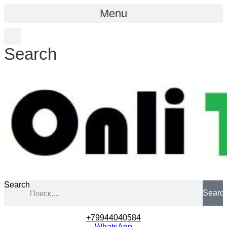
Menu
Search
Search
Searc
+79944040584
WhatsApp