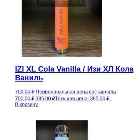
IZI XL Cola Vanilla / Изи ХЛ Кола
Ваниль
700.00
₽
Первоначальная цена составляла
700.00 ₽.
385.00
₽
Текущая цена: 385.00 ₽.
В корзину