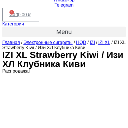
Telegram
0
Cart
0.00
₽
Категории
Menu
Главная
/
Электронные сигареты
/
HQD
/
IZI
/
IZI XL
/ IZI XL
Strawberry Kiwi / Изи ХЛ Клубника Киви
IZI XL Strawberry Kiwi / Изи
ХЛ Клубника Киви
Распродажа!