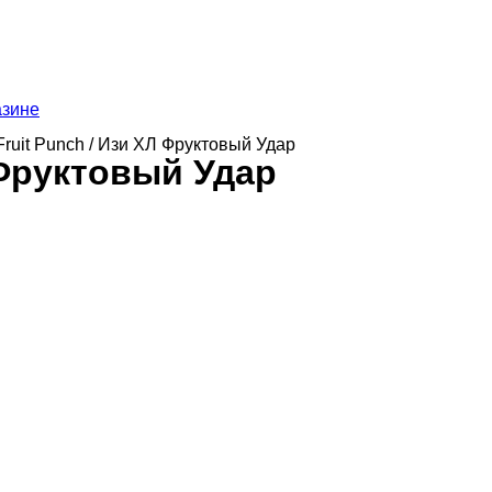
азине
 Fruit Punch / Изи ХЛ Фруктовый Удар
Л Фруктовый Удар