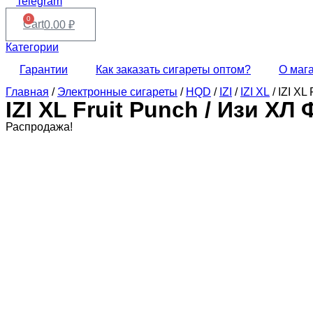
Telegram
0
Cart
0.00
₽
Категории
Гарантии
Как заказать сигареты оптом?
О маг
Главная
/
Электронные сигареты
/
HQD
/
IZI
/
IZI XL
/ IZI XL
IZI XL Fruit Punch / Изи Х
Распродажа!