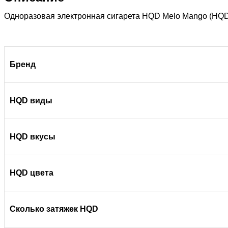
Одноразовая электронная сигарета HQD Melo Mango (HQD
Бренд
HQD виды
HQD вкусы
HQD цвета
Сколько затяжек HQD