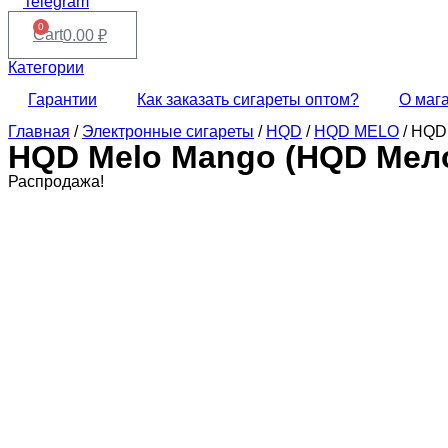
Telegram
0
Cart
0.00
₽
Категории
Гарантии
Как заказать сигареты оптом?
О маг
Главная
/
Электронные сигареты
/
HQD
/
HQD MELO
/ HQD
HQD Melo Mango (HQD Мел
Распродажа!