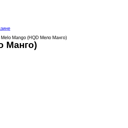
азине
 Melo Mango (HQD Мело Манго)
о Манго)