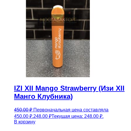
IZI XII Mango Strawberry (Изи XII
Манго Клубника)
450.00
₽
Первоначальная цена составляла
450.00 ₽.
248.00
₽
Текущая цена: 248.00 ₽.
В корзину