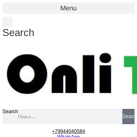
Menu
Search
Search
Searc
+79944040584
WhatsApp