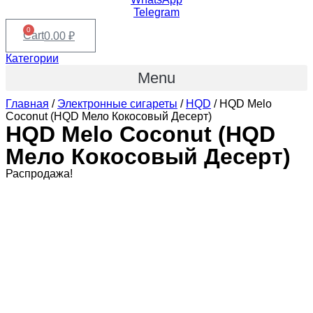
Telegram
0
Cart
0.00
₽
Категории
Menu
Главная
/
Электронные сигареты
/
HQD
/ HQD Melo
Coconut (HQD Мело Кокосовый Десерт)
HQD Melo Coconut (HQD
Мело Кокосовый Десерт)
Распродажа!