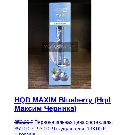
HQD MAXIM Blueberry (Hqd
Максим Черника)
350.00
₽
Первоначальная цена составляла
350.00 ₽.
193.00
₽
Текущая цена: 193.00 ₽.
В корзину