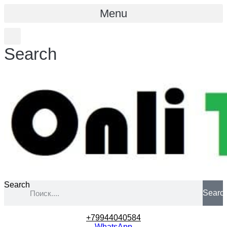
Menu
Search
Search
Searc
+79944040584
WhatsApp