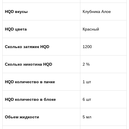
HQD вкусы
Клубника Алое
HQD цвета
Красный
Сколько затяжек HQD
1200
Сколько никотина HQD
2 %
HQD количество в пачке
1 шт
HQD количество в блоке
6 шт
Обьем жидкости
5 мл