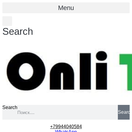
Menu
Search
Search
Searc
+79944040584
WhatsApp