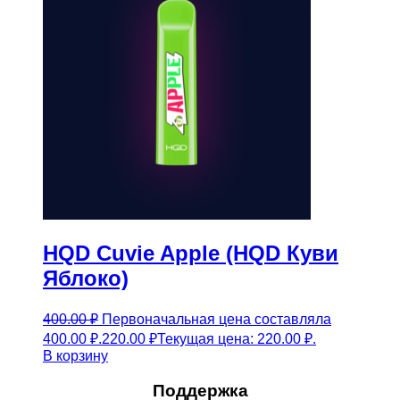
HQD Cuvie Apple (HQD Куви
Яблоко)
400.00
₽
Первоначальная цена составляла
400.00 ₽.
220.00
₽
Текущая цена: 220.00 ₽.
В корзину
Поддержка