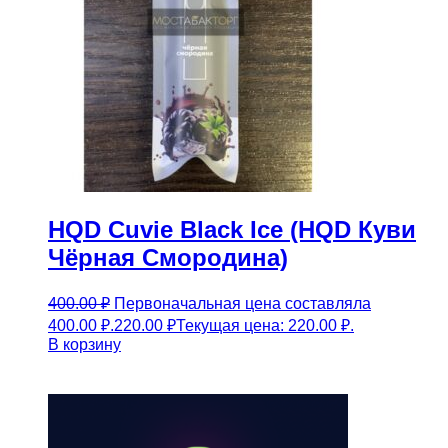
HQD Cuvie Black Ice (HQD Куви
Чёрная Смородина)
400.00
₽
Первоначальная цена составляла
400.00 ₽.
220.00
₽
Текущая цена: 220.00 ₽.
В корзину