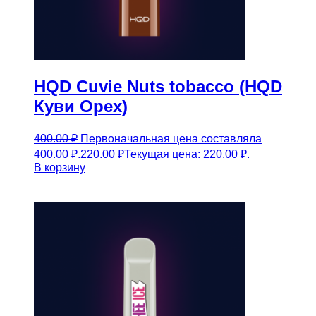
HQD Cuvie Nuts tobacco (HQD
Куви Орех)
400.00
₽
Первоначальная цена составляла
400.00 ₽.
220.00
₽
Текущая цена: 220.00 ₽.
В корзину