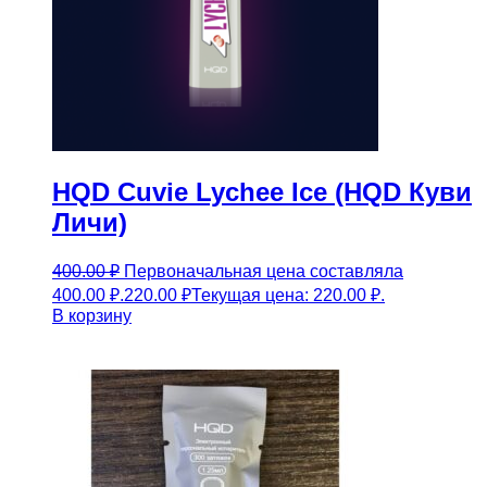
HQD Cuvie Lychee Ice (HQD Куви
Личи)
400.00
₽
Первоначальная цена составляла
400.00 ₽.
220.00
₽
Текущая цена: 220.00 ₽.
В корзину