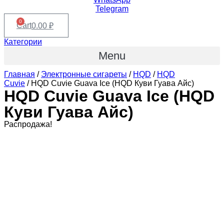
Telegram
0
Cart
0.00
₽
Категории
Menu
Главная
/
Электронные сигареты
/
HQD
/
HQD
Cuvie
/ HQD Cuvie Guava Ice (HQD Куви Гуава Айс)
HQD Cuvie Guava Ice (HQD
Куви Гуава Айс)
Распродажа!