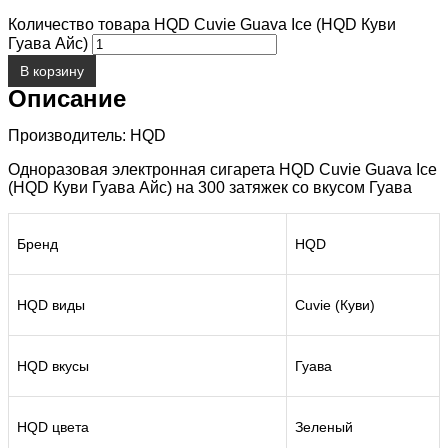
Количество товара HQD Cuvie Guava Ice (HQD Куви
Гуава Айс)
В корзину
Описание
Производитель: HQD
Одноразовая электронная сигарета HQD Cuvie Guava Ice
(HQD Куви Гуава Айс) на 300 затяжек со вкусом Гуава
Бренд
HQD
HQD виды
Cuvie (Куви)
HQD вкусы
Гуава
HQD цвета
Зеленый