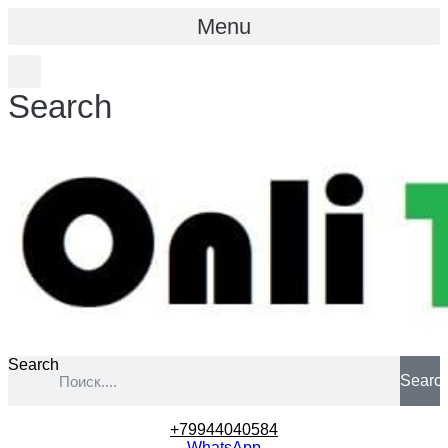
Menu
Search
Search
Searc
+79944040584
WhatsApp