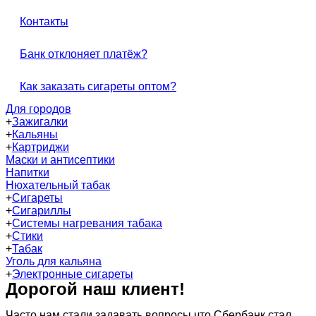
Контакты
Банк отклоняет платёж?
Как заказать сигареты оптом?
Для городов
+
Зажигалки
+
Кальяны
+
Картриджи
Маски и антисептики
Напитки
Нюхательный табак
+
Сигареты
+
Сигариллы
+
Системы нагревания табака
+
Стики
+
Табак
Уголь для кальяна
+
Электронные сигареты
Дорогой наш клиент!
Часто нам стали задавать вопросы что Сбербанк стал