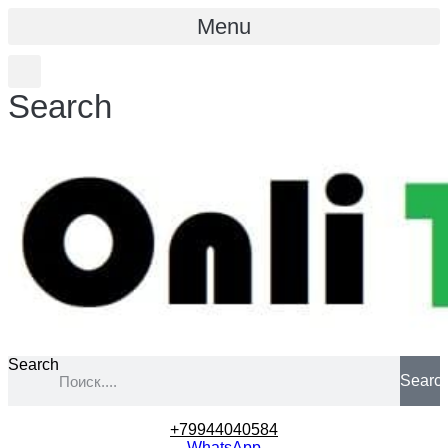
Menu
Search
Search
Searc
+79944040584
WhatsApp