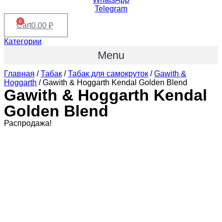
Telegram
0
Cart
0.00
₽
Категории
Menu
Главная
/
Табак
/
Табак для самокруток
/
Gawith &
Hoggarth
/ Gawith & Hoggarth Kendal Golden Blend
Gawith & Hoggarth Kendal
Golden Blend
Распродажа!