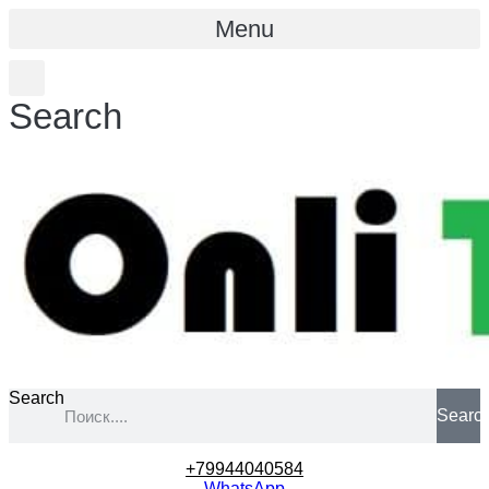
Menu
Search
Search
Searc
+79944040584
WhatsApp