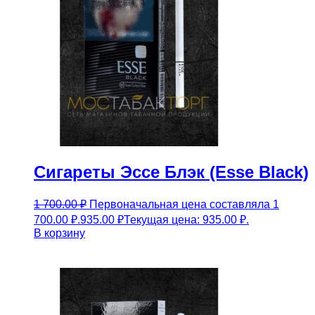
Сигареты Эссе Блэк (Esse Black)
1 700.00
₽
Первоначальная цена составляла 1
700.00 ₽.
935.00
₽
Текущая цена: 935.00 ₽.
В корзину