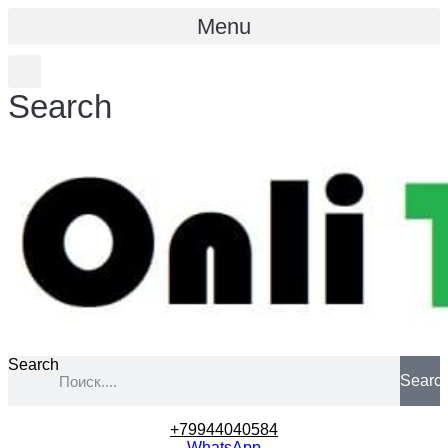
Menu
Search
Search
Searc
+79944040584
WhatsApp