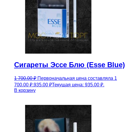
Сигареты Эссе Блю (Esse Blue)
1 700.00
₽
Первоначальная цена составляла 1
700.00 ₽.
935.00
₽
Текущая цена: 935.00 ₽.
В корзину