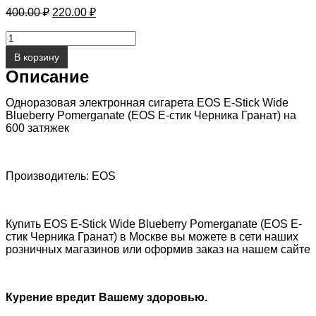
Первоначальная
Текущая
400.00
₽
220.00
₽
цена
цена:
составляла
Количество
220.00 ₽.
товара
400.00 ₽.
В корзину
EOS
Описание
E-
Stick
Wide
Одноразовая электронная сигарета EOS E-Stick Wide
Blueberry
Blueberry Pomerganate (EOS Е-стик Черника Гранат) на
Pomerganate
600 затяжек
(EOS
Е-
стик
Черника
Производитель: EOS
Гранат)
Купить EOS E-Stick Wide Blueberry Pomerganate (EOS Е-
стик Черника Гранат) в Москве вы можете в сети наших
розничных магазинов или оформив заказ на нашем сайте
Курение вредит Вашему здоровью.