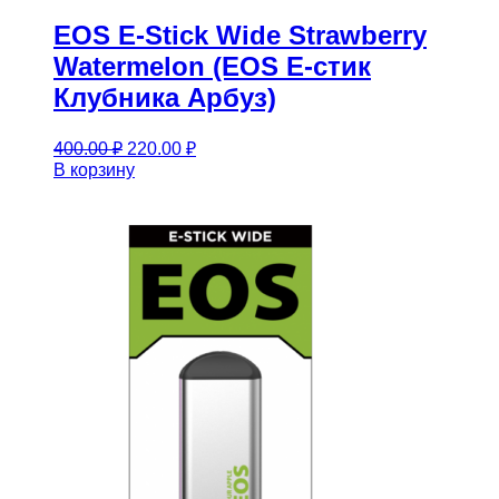
EOS E-Stick Wide Strawberry
Watermelon (EOS Е-стик
Клубника Арбуз)
Первоначальная
Текущая
400.00
₽
220.00
₽
цена
цена:
В корзину
составляла
220.00 ₽.
400.00 ₽.