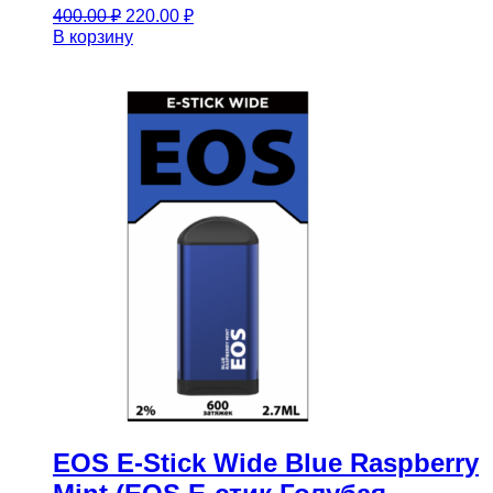
Первоначальная
Текущая
400.00
₽
220.00
₽
цена
цена:
В корзину
составляла
220.00 ₽.
400.00 ₽.
EOS E-Stick Wide Blue Raspberry