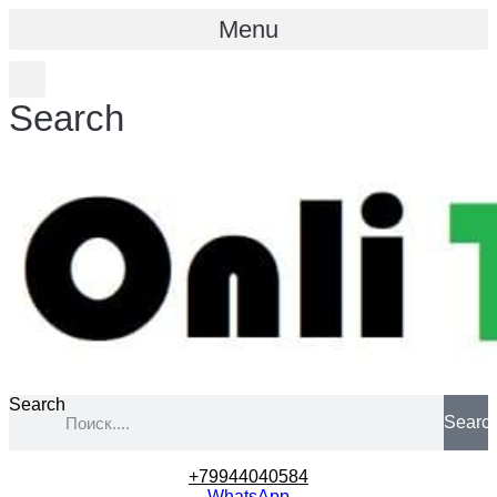
Menu
Search
Search
Searc
+79944040584
WhatsApp