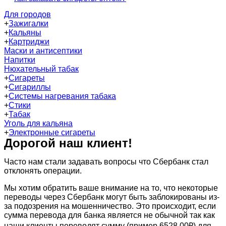
Для городов
+
Зажигалки
+
Кальяны
+
Картриджи
Маски и антисептики
Напитки
Нюхательный табак
+
Сигареты
+
Сигариллы
+
Системы нагревания табака
+
Стики
+
Табак
Уголь для кальяна
+
Электронные сигареты
Дорогой наш клиент!
Часто нам стали задавать вопросы что Сбербанк стал
отклонять операции.
Мы хотим обратить ваше внимание на то, что некоторые
переводы через Сбербанк могут быть заблокированы из-
за подозрения на мошенничество. Это происходит, если
сумма перевода для банка является не обычной так как
наши клиенты переводят сумму (пример 6528.00₽) для