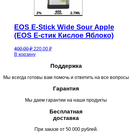
EOS E-Stick Wide Sour Apple
(EOS Е-стик Кислое Яблоко)
Первоначальная
Текущая
400.00
₽
220.00
₽
цена
цена:
В корзину
составляла
220.00 ₽.
400.00 ₽.
Поддержка
Мы всегда готовы вам помочь и ответить на все вопросы
Гарантия
Мы даем гарантии на наши продукты
Бесплатная
доставка
При заказе от 50 000 рублей.