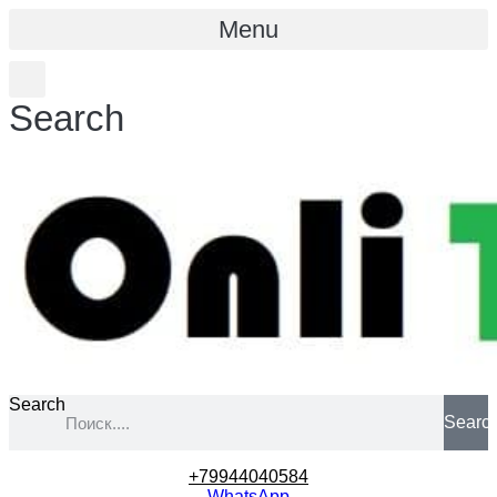
Menu
Search
Search
Searc
+79944040584
WhatsApp