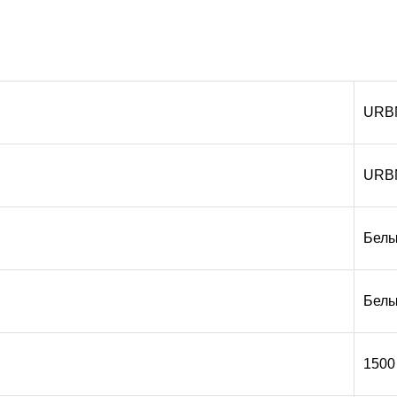
URB
URB
Белы
Бел
1500