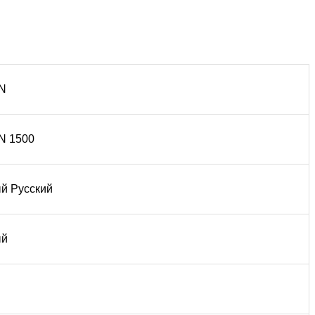
N
N 1500
й Русский
ый