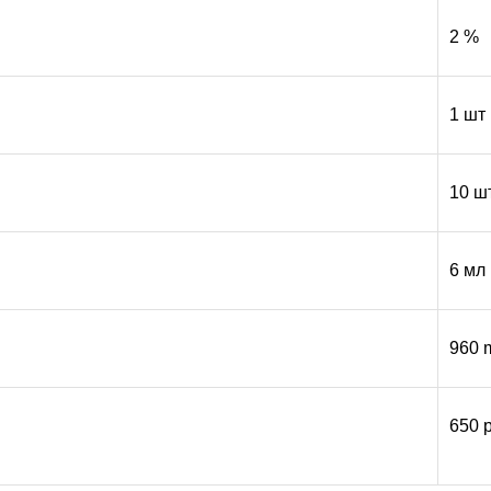
2 %
1 шт
10 ш
6 мл
960 
650 