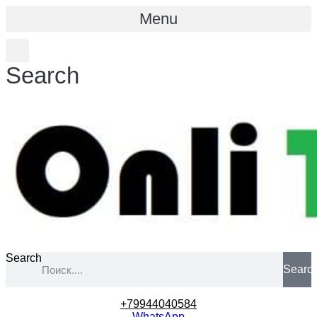
Menu
Search
Search
Searc
+79944040584
WhatsApp