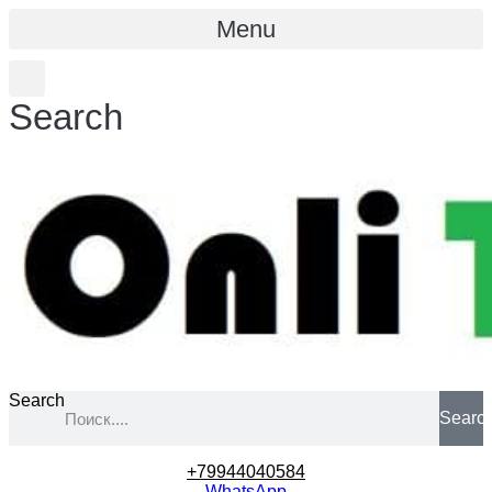
Menu
Search
Search
Searc
+79944040584
WhatsApp