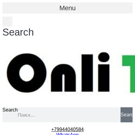
Menu
Search
Search
Searc
+79944040584
WhatsApp