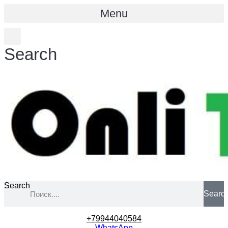
Menu
Search
Search
Searc
+79944040584
WhatsApp