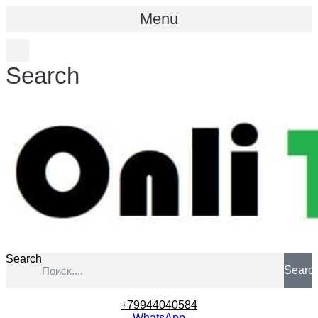
Menu
Search
Search
Searc
+79944040584
WhatsApp