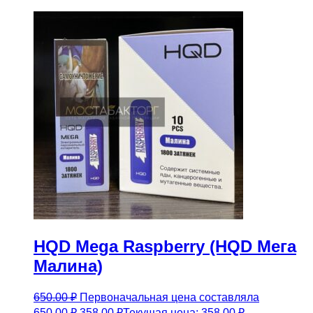
HQD Mega Raspberry (HQD Мега
Малина)
650.00
₽
Первоначальная цена составляла
650.00 ₽.
358.00
₽
Текущая цена: 358.00 ₽.