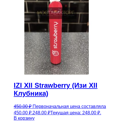
IZI XII Strawberry (Изи XII
Клубника)
450.00
₽
Первоначальная цена составляла
450.00 ₽.
248.00
₽
Текущая цена: 248.00 ₽.
В корзину