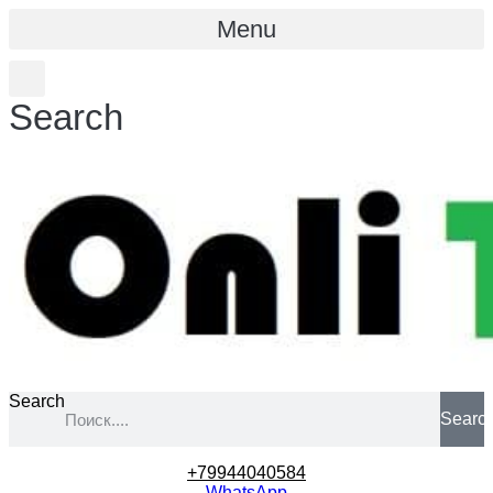
Menu
Search
Search
Searc
+79944040584
WhatsApp