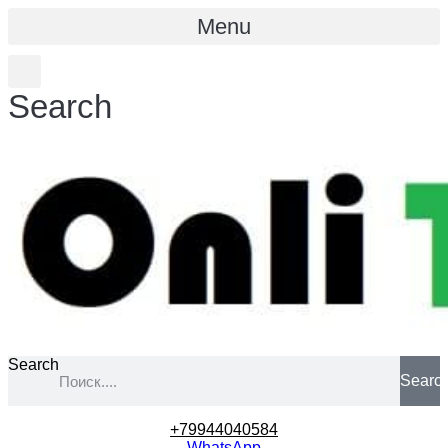
Menu
Search
Search
Searc
+79944040584
WhatsApp