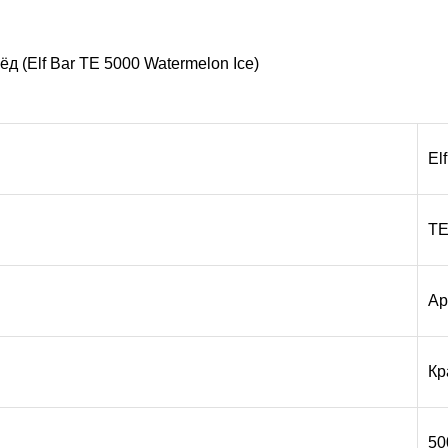
 (Elf Bar TE 5000 Watermelon Ice)
El
TE
Ар
Кр
50