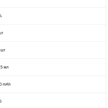
%
шт
 шт
.5 мл
0 mAh
б