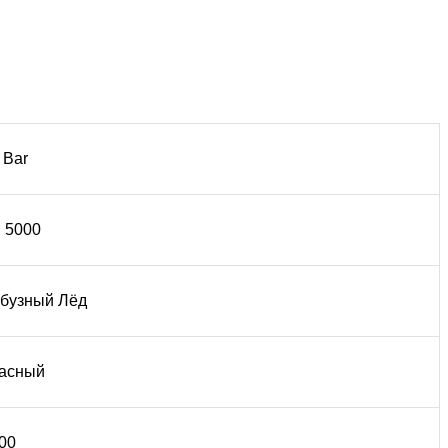
f Bar
 5000
бузный Лёд
асный
00