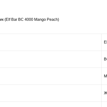
к (Elf Bar BC 4000 Mango Peach)
E
B
М
Ж