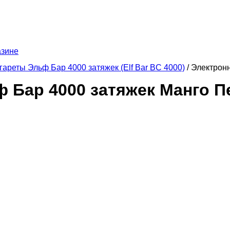
азине
ареты Эльф Бар 4000 затяжек (Elf Bar BC 4000)
/ Электронн
 Бар 4000 затяжек Манго Пе