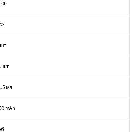
000
 %
 шт
0 шт
1.5 мл
50 mAh
уб