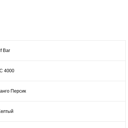
lf Bar
C 4000
анго Персик
елтый