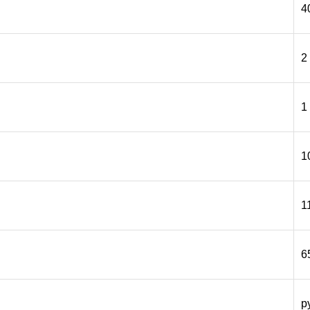
4
2
1
1
1
6
р