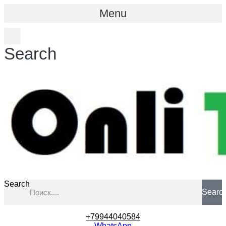
Menu
Search
Search
Searc
+79944040584
WhatsApp