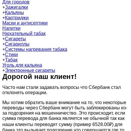
Для городов
+
Зажигалки
+
Кальяны
+
Картриджи
Маски и антисептики
Напитки
Нюхательный табак
+
Сигареты
+
Сигариллы
+
Системы нагревания табака
+
Стики
+
Табак
Уголь для кальяна
+
Электронные сигареты
Дорогой наш клиент!
Часто нам стали задавать вопросы что Сбербанк стал
отклонять операции.
Мы хотим обратить ваше внимание на то, что некоторые
переводы через Сбербанк могут быть заблокированы из-
за подозрения на мошенничество. Это происходит, если
сумма перевода для банка является не обычной так как
наши клиенты переводят сумму (пример 6528.00₽) для
банка это вызывает подозрение что совершается где то