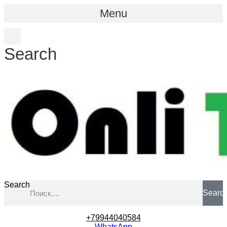
Menu
Search
Search
Searc
+79944040584
WhatsApp