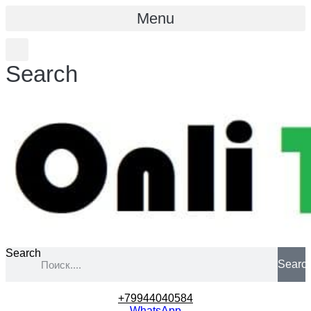
Menu
Search
Search
Searc
+79944040584
WhatsApp