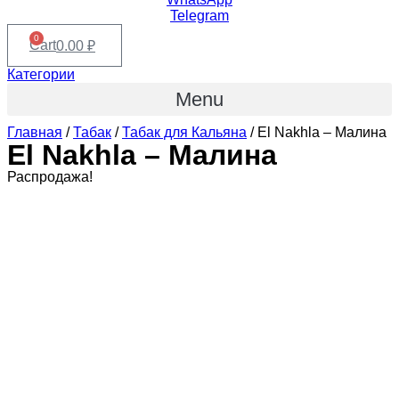
Telegram
0
Cart
0.00
₽
Категории
Menu
Главная
/
Табак
/
Табак для Кальяна
/ El Nakhla – Малина
El Nakhla – Малина
Распродажа!