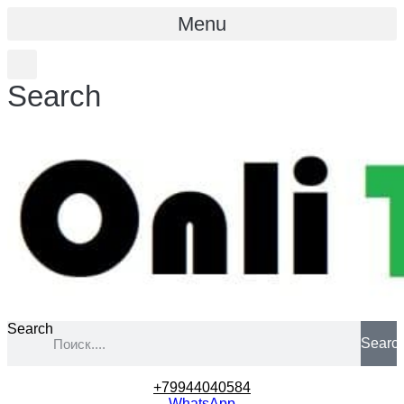
Menu
Search
Search
Searc
+79944040584
WhatsApp