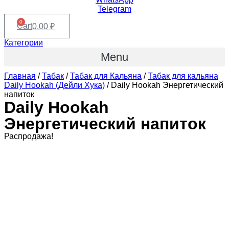
Telegram
0
Cart
0.00
₽
Категории
Menu
Главная
/
Табак
/
Табак для Кальяна
/
Табак для кальяна
Daily Hookah (Дейли Хука)
/ Daily Hookah Энергетический
напиток
Daily Hookah
Энергетический напиток
Распродажа!