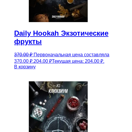
Daily Hookah Экзотические
фрукты
370.00
₽
Первоначальная цена составляла
370.00 ₽.
204.00
₽
Текущая цена: 204.00 ₽.
В корзину