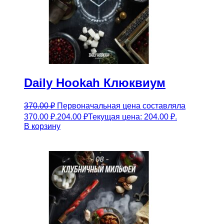
Daily Hookah Клюквиум
370.00
₽
Первоначальная цена составляла
370.00 ₽.
204.00
₽
Текущая цена: 204.00 ₽.
В корзину