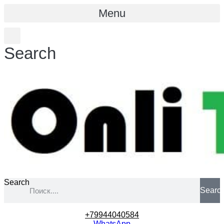
Menu
Search
Search
Searc
+79944040584
WhatsApp