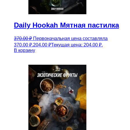
Daily Hookah Мятная пастилка
370.00
₽
Первоначальная цена составляла
370.00 ₽.
204.00
₽
Текущая цена: 204.00 ₽.
В корзину