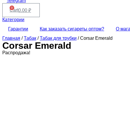
Telegram
0
Cart
0.00
₽
Категории
Гарантии
Как заказать сигареты оптом?
О маг
Главная
/
Табак
/
Табак для трубки
/ Corsar Emerald
Corsar Emerald
Распродажа!