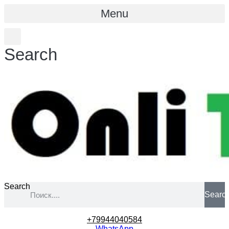
Menu
Search
Search
Searc
+79944040584
WhatsApp