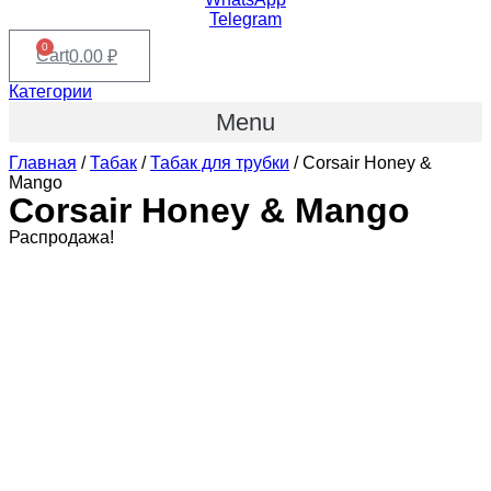
Telegram
0
Cart
0.00
₽
Категории
Menu
Главная
/
Табак
/
Табак для трубки
/ Corsair Honey &
Mango
Corsair Honey & Mango
Распродажа!