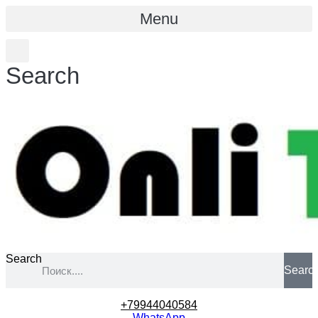
Menu
Search
Search
Searc
+79944040584
WhatsApp