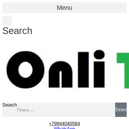
Menu
Search
Search
Searc
+79944040584
WhatsApp