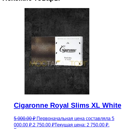
Cigaronne Royal Slims XL White
5 000.00
₽
Первоначальная цена составляла 5
000.00 ₽.
2 750.00
₽
Текущая цена: 2 750.00 ₽.