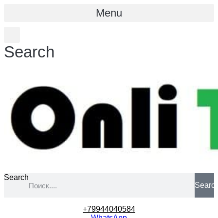
Menu
Search
Search
Searc
+79944040584
WhatsApp